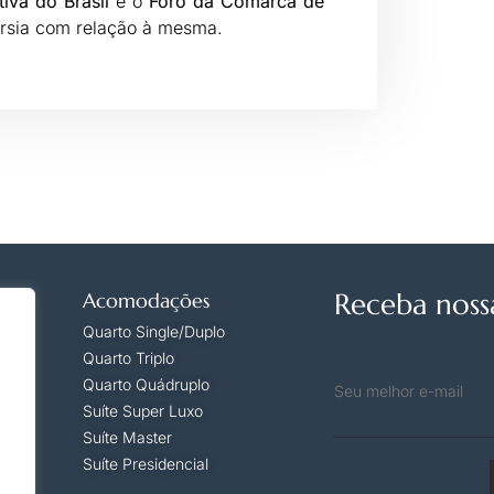
iva do Brasil
e o
Foro da Comarca de
érsia com relação à mesma.
Receba nossa
Acomodações
Quarto Single/Duplo
Quarto Triplo
Quarto Quádruplo
Suíte Super Luxo
Suíte Master
Suíte Presidencial