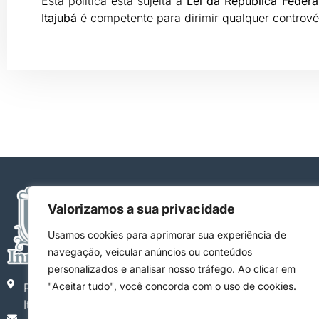
Esta política está sujeita à
Lei da República Federat
Itajubá
é competente para dirimir qualquer controv
Links
Valorizamos a sua privacidade
Início
Notícias
Usamos cookies para aprimorar sua experiência de
Contato
navegação, veicular anúncios ou conteúdos
Política de Privacidade
personalizados e analisar nosso tráfego. Ao clicar em
Termos de Uso
"Aceitar tudo", você concorda com o uso de cookies.
R: Cel. Renno, 247
Política de Cookies
Itajubá, MG