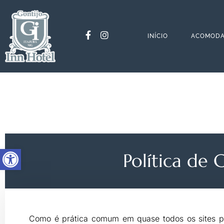
INÍCIO
ACOMODA
Abrir a barra de ferramentas
Política de 
Como é prática comum em quase todos os sites prof